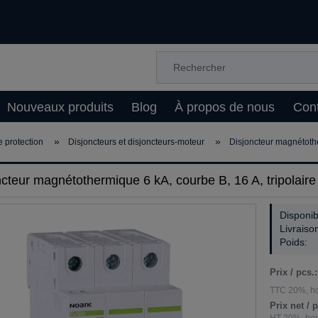
Nouveaux produits
Blog
À propos de nous
Cont
»
»
e protection
Disjoncteurs et disjoncteurs-moteur
Disjoncteur magnétothe
ncteur magnétothermique 6 kA, courbe B, 16 A, tripolaire
Disponibi
Livraiso
Poids:
Prix / pcs.:
TTC 20%, hor
Prix net / p
HT 20%, hors