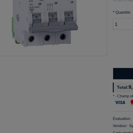
*
Quantité:
9
Total:
*
- Champ ob
Évaluation:
Vendeur:
S
Code produi