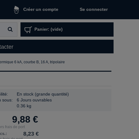
Se connecter
Créer un compte
Panier:
(vide)
acter
rmique 6 kA, courbe B, 16 A, tripolaire
lité:
En stock (grande quantité)
n sous:
6 Jours ouvrables
0.36 kg
9,88 €
s frais de port
8,23 €
cs.:
 frais de port