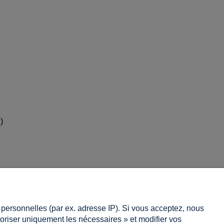
)
Information
s personnelles (par ex. adresse IP). Si vous acceptez, nous
À propos de nous
utoriser uniquement les nécessaires » et modifier vos