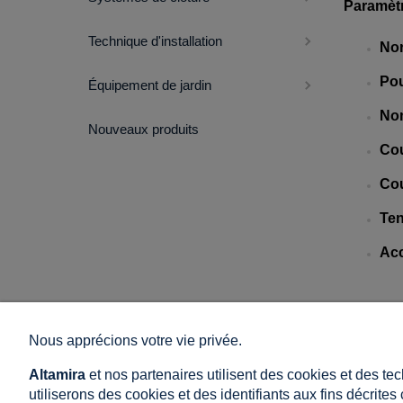
Paramèt
Technique d'installation
Nor
Pou
Équipement de jardin
Nom
Nouveaux produits
Cou
Cou
Ten
Acc
Nous apprécions votre vie privée.
Achats
Aider
Altamira
et nos partenaires utilisent des cookies et des te
Conditions générales de vente et de livraison
Comment mag
utiliserons des cookies et des identifiants aux fins décrite