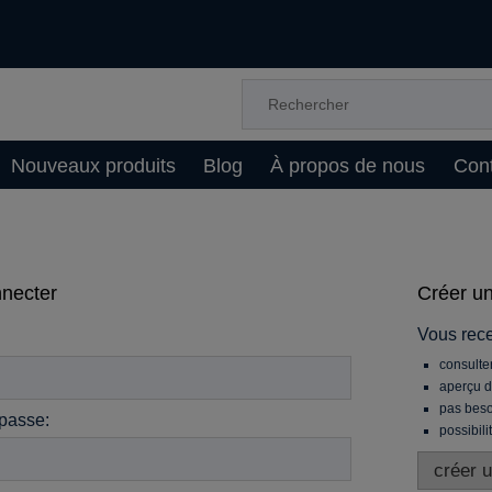
Nouveaux produits
Blog
À propos de nous
Cont
necter
Créer u
Vous rec
consulte
aperçu d
pas beso
passe:
possibil
créer 