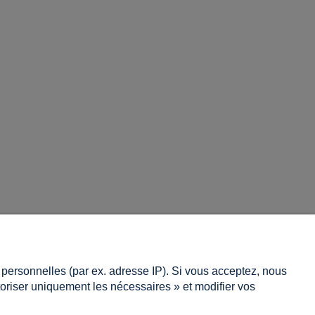
Information
s personnelles (par ex. adresse IP). Si vous acceptez, nous
À propos de nous
utoriser uniquement les nécessaires » et modifier vos
Contacter