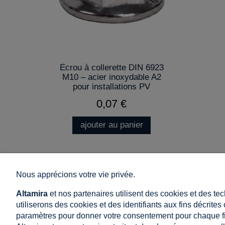
Écrou à collerette DIN 6923
M10 – acier inoxydable A2
pour installations PV
0,07 €
ajouter au panier
Nous apprécions votre vie privée.
Achats
Aider
Altamira
et nos partenaires utilisent des cookies et des te
Conditions générales de vente et de livraison
Comment mag
utiliserons des cookies et des identifiants aux fins décrite
Politique de commentaires
Foire aux ques
paramètres pour donner votre consentement pour chaque fi
Droit de rétractation
Politique de con