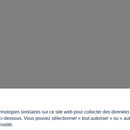
Mon compte
chnologies similaires sur ce site web pour collecter des donnée
asiner?
Connexion
s ci-dessous. Vous pouvez sélectionner « tout autoriser » ou « a
tions
Mes commandes
nalité.
fidentialité
Liste d'envies