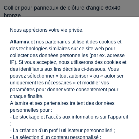
Collier pour panneaux de clôture d'angle 60x40
bronze
Nous apprécions votre vie privée.
GPV-700-10
Disponibilité:
En stock (grande
Altamira
et nos partenaires utilisent des cookies et
quantité)
des technologies similaires sur ce site web pour
Livraison sous:
6 Jours
collecter des données personnelles (par ex. adresse
ouvrables
IP). Si vous acceptez, nous utiliserons des cookies et
des identifiants aux fins décrites ci-dessous. Vous
0,55 €
pouvez sélectionner « tout autoriser » ou « autoriser
TTC 20%, hors frais de port
uniquement les nécessaires » et modifier vos
0,46 €
Prix net:
paramètres pour donner votre consentement pour
chaque finalité.
Altamira et ses partenaires traitent des données
ajouter au panier
personnelles pour :
- Le stockage et l'accès aux informations sur l'appareil
;
- La création d'un profil utilisateur personnalisé ;
...
- La sélection d'un contenu personnalisé ;
«
1
2
3
4
5
11
»