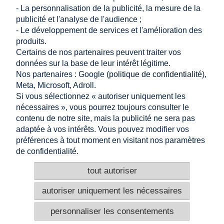
- La personnalisation de la publicité, la mesure de la
publicité et l'analyse de l'audience ;
Achats
- Le développement de services et l'amélioration des
produits.
Certains de nos partenaires peuvent traiter vos
Aider
données sur la base de leur intérêt légitime.
Nos partenaires : Google (
politique de confidentialité
),
Mon compte
Meta, Microsoft, Adroll.
Si vous sélectionnez « autoriser uniquement les
Information
nécessaires », vous pourrez toujours consulter le
contenu de notre site, mais la publicité ne sera pas
CONTACTER
adaptée à vos intérêts. Vous pouvez modifier vos
préférences à tout moment en visitant nos paramètres
Altamira Sp. z o. o.
Budowlanych 6/51, 95-040 Koluszki, Pologne
de confidentialité.
+48 605 999 036
+48 724 999 949
tout autoriser
info@e-altamira.fr
Service client : Lun–Ven 8:00–16:00
autoriser uniquement les nécessaires
personnaliser les consentements